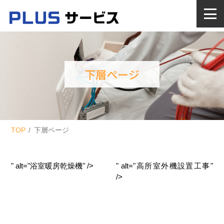
下層ページ
TOP
下層ページ
" alt="浴室暖房乾燥機" />
" alt="高所室外機設置工事"
/>