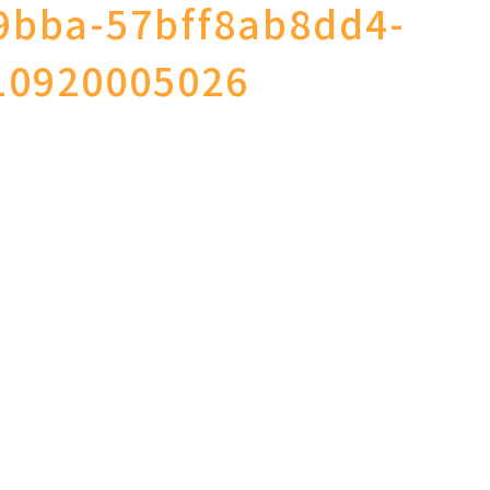
9bba-57bff8ab8dd4-
10920005026