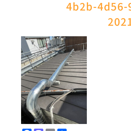
4b2b-4d56-
202