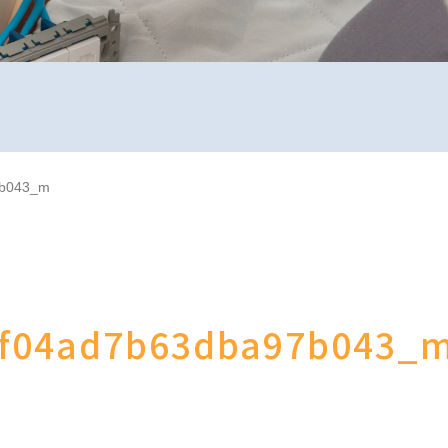
7b043_m
2f04ad7b63dba97b043_