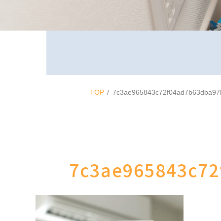
TOP
7c3ae965843c72f04ad7b63dba9
7c3ae965843c7